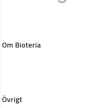
Frånluftskåpor
Släcksystem
Biologiskt
fettreduceringssystem
Projektering oc
storköksventilation
Biofilterhus
Om Bioteria
Varför bioteknik?
Om Bioteria
Karriär
Övrigt