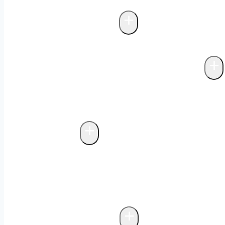
inom fettavskiljare
Projektering fettav
+
Avloppsreningsverk
Biologisk rening i fettavskiljare
+
Avfallskvarnar & matavfallssystem
Markförlagda matavfallssystem
Biolog
matavfallssystem
Avfallskvarnar
+
Avfallsteknik
Fristående miljöhus
Probiotisk rengör
avfallshantering
Bygga miljöhus
Underj
biologisk luktkontroll
Drift och underh
+
Storköksventilation