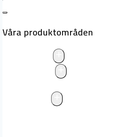
Våra produktområden
+
Avloppsteknik
+
Pumpstationer
Pumpstationer
Biologisk rening i pum
+
Fettavskiljare
Markförlagd fettavskiljare
Fristående f
avlopp
Drift och underhåll av fettavski