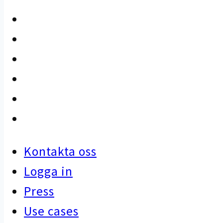
Kontakta oss
Logga in
Press
Use cases
Kunskapsbank
Artiklar
Kontakta oss
Logga in
Press
Use cases