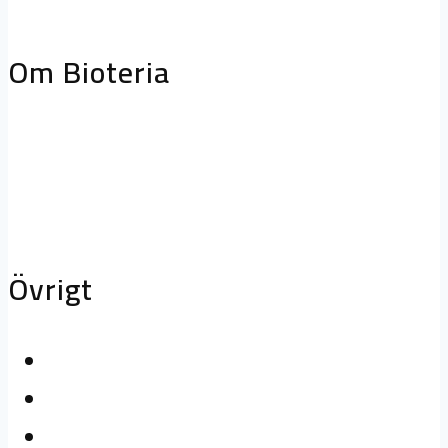
storköksventilation
Biofilterhus
Om Bioteria
Varför bioteknik?
Om Bioteria
Karriär
Övrigt
Kontakta oss
Logga in
Press