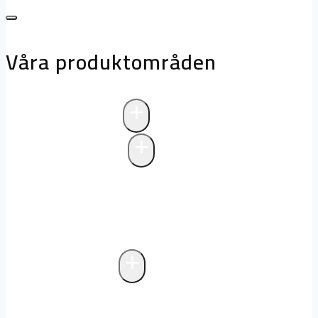
Våra produktområden
+
Avloppsteknik
+
Pumpstationer
Pumpstationer
Biologisk rening i
pumpstationer
Drift och underhåll av
pumpstationer
+
Fettavskiljare
Markförlagd fettavskiljare
Fristående