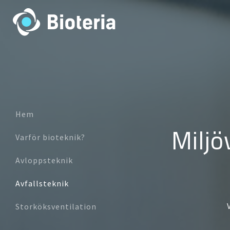
Skip
to
content
Hem
Miljö
Varför bioteknik?
Avloppsteknik
Avfallsteknik
Storköksventilation