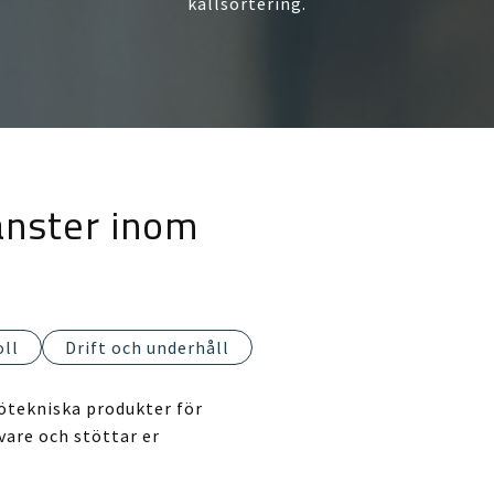
källsortering.
änster inom
oll
Drift och underhåll
jötekniska produkter för
vare och stöttar er