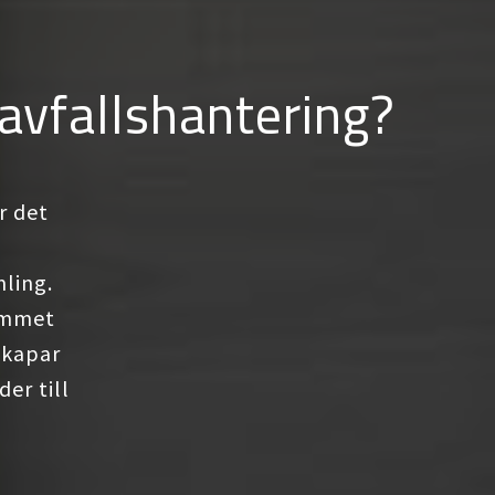
 avfallshantering?
r det
mling.
rymmet
skapar
er till