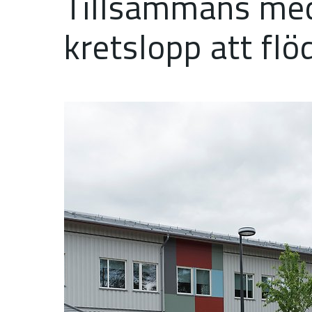
Tillsammans med 
kretslopp att flö