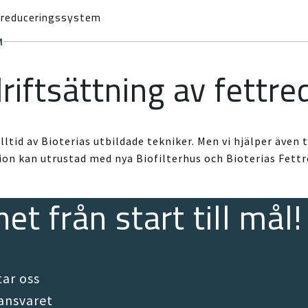
ttreduceringssystem
M
driftsättning av fett
ltid av Bioterias utbildade tekniker. Men vi hjälper även t
ation kan utrustad med nya Biofilterhus och Bioterias Fe
et från start till mål!
tar oss
ansvaret