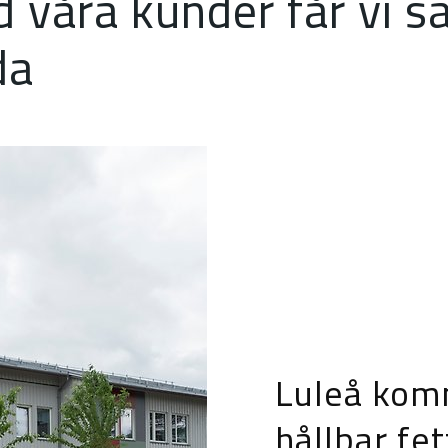
våra kunder får vi s
da
Luleå komm
hållbar fe