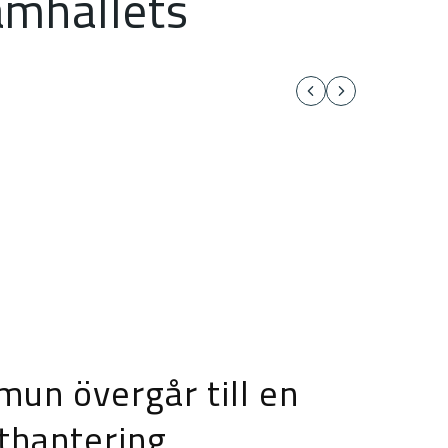
amhällets
un övergår till en
tthantering