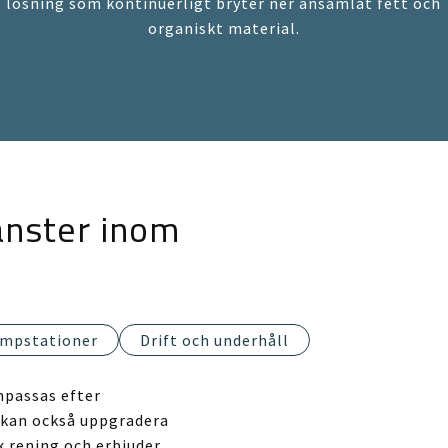
lösning som kontinuerligt bryter ner ansamlat fett och
organiskt material.
änster inom
mpstationer
Drift och underhåll
npassas efter
 kan också uppgradera
 rening och erbjuder