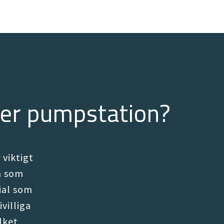
r er pumpstation?
 viktigt
a som
ial som
villiga
lket