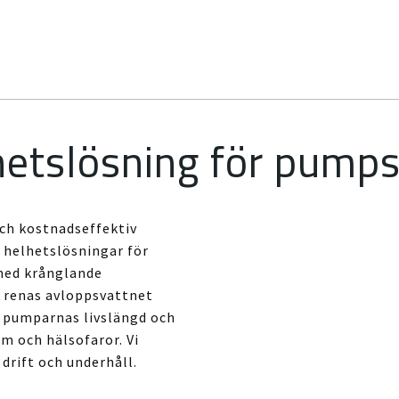
ehetslösning för pumps
 och kostnadseffektiv
s helhetslösningar för
med krånglande
 renas avloppsvattnet
r pumparnas livslängd och
m och hälsofaror. Vi
drift och underhåll.