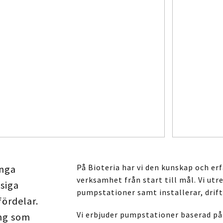
På Bioteria har vi den kunskap och er
inga
verksamhet från start till mål. Vi utr
siga
pumpstationer samt installerar, drift
fördelar.
Vi erbjuder pumpstationer baserad på
ing som