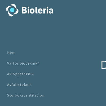
Skip
to
content
Hem
D
Varför bioteknik?
Avloppsteknik
Avfallsteknik
Storköksventilation