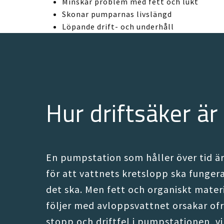
Minskar problem med fett och lukt
Skonar pumparnas livslängd
Löpande drift- och underhåll
Hur driftsäker ä
En pumpstation som håller över tid är
för att vattnets kretslopp ska funger
det ska. Men fett och organiskt mater
följer med avloppsvattnet orsakar ofri
stopp och driftfel i pumpstationen, vi