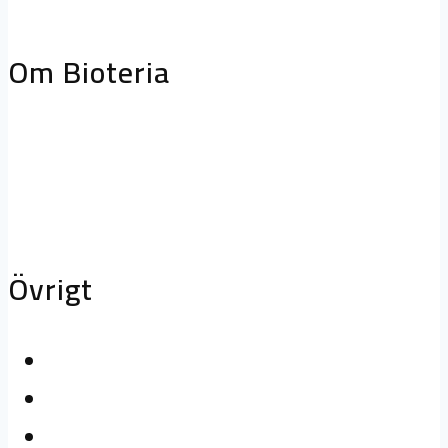
storköksventilation
Biofilterhus
Om Bioteria
Varför bioteknik?
Om Bioteria
Karriär
Övrigt
Kontakta oss
Logga in
Press