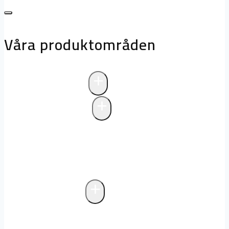
Våra produktområden
+
Avloppsteknik
+
Pumpstationer
Pumpstationer
Biologisk rening i
pumpstationer
Drift och underhåll av
pumpstationer
+
Fettavskiljare
Markförlagd fettavskiljare
Fristående