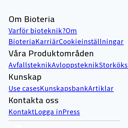
Om Bioteria
Varför bioteknik?
Om
Bioteria
Karriär
Cookieinställningar
Våra Produktområden
Avfallsteknik
Avloppsteknik
Storköks
Kunskap
Use cases
Kunskapsbank
Artiklar
Kontakta oss
Kontakt
Logga in
Press