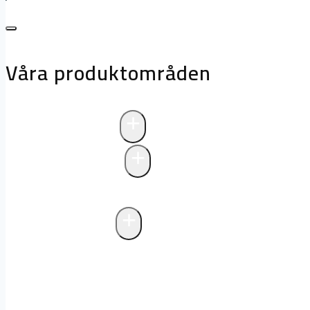
Våra produktområden
+
Avloppsteknik
+
Pumpstationer
Pumpstationer
Biologisk rening i pum
+
Fettavskiljare
Markförlagd fettavskiljare
Fristående f
avlopp
Drift och underhåll av fettavski