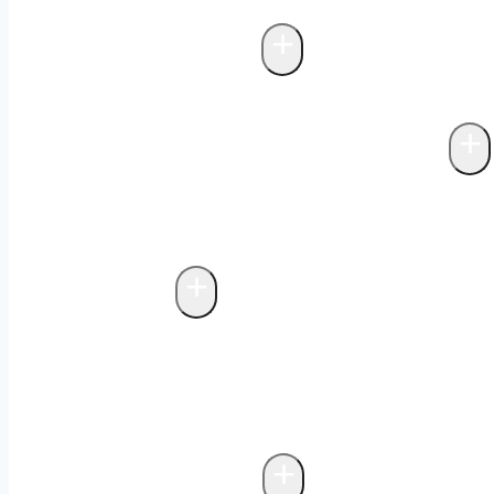
inom fettavskiljare
Projektering fettav
+
Avloppsreningsverk
Biologisk rening i fettavskiljare
+
Avfallskvarnar & matavfallssystem
Markförlagda matavfallssystem
Biolog
matavfallssystem
Avfallskvarnar
+
Avfallsteknik
Fristående miljöhus
Probiotisk rengör
avfallshantering
Bygga miljöhus
Underj
biologisk luktkontroll
Drift och underh
+
Storköksventilation