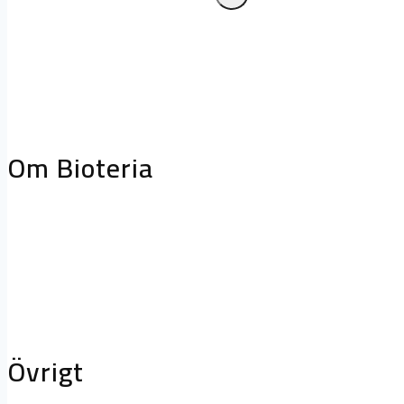
Frånluftskåpor
Släcksystem
Biologiskt
fettreduceringssystem
Projektering oc
storköksventilation
Biofilterhus
Om Bioteria
Varför bioteknik?
Om Bioteria
Karriär
Övrigt