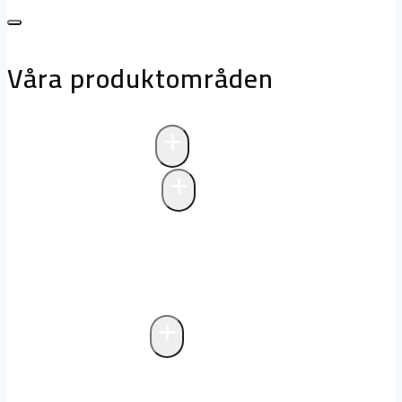
Våra produktområden
+
Avloppsteknik
+
Pumpstationer
Pumpstationer
Biologisk rening i
pumpstationer
Drift och underhåll av
pumpstationer
+
Fettavskiljare
Markförlagd fettavskiljare
Fristående