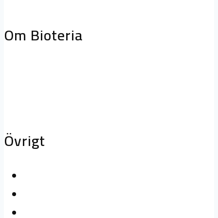
storköksventilation
Biofilterhus
Om Bioteria
Varför bioteknik?
Om Bioteria
Karriär
Övrigt
Kontakta oss
Logga in
Press