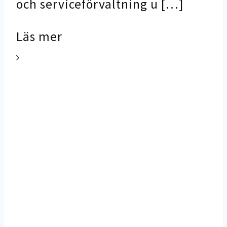
och serviceförvaltning u […]
ce
Läs mer
na
St
Ev
Lä