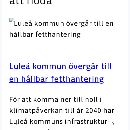
att flöda
Luleå kommun övergår till
en hållbar fetthantering
Ru
sk
För att komma ner till noll i
mö
klimatpåverkan till år 2040 har
Luleå kommuns infrastruktur-
En