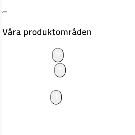
Våra produktområden
+
Avloppsteknik
+
Pumpstationer
Pumpstationer
Biologisk rening i pum
+
Fettavskiljare
Markförlagd fettavskiljare
Fristående f
avlopp
Drift och underhåll av fettavski