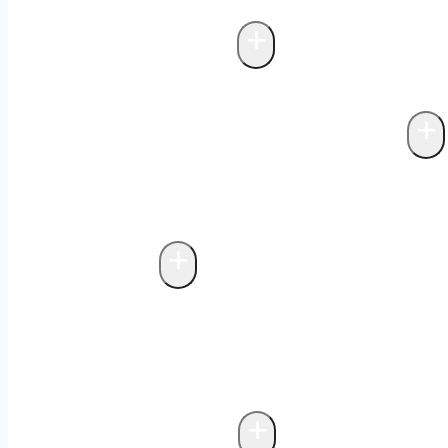
inom fettavskiljare
Projektering fettav
+
Avloppsreningsverk
Biologisk rening i fettavskiljare
+
Avfallskvarnar & matavfallssystem
Markförlagda matavfallssystem
Biolog
matavfallssystem
Avfallskvarnar
+
Avfallsteknik
Fristående miljöhus
Probiotisk rengör
avfallshantering
Bygga miljöhus
Underj
biologisk luktkontroll
Drift och underh
+
Storköksventilation