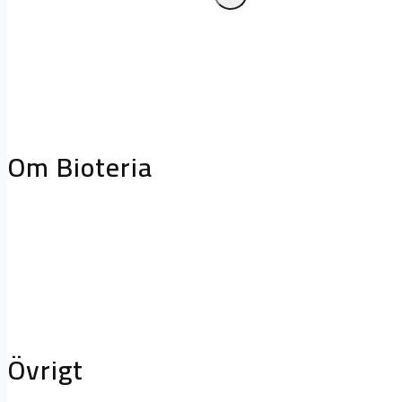
Frånluftskåpor
Släcksystem
Biologiskt
fettreduceringssystem
Projektering oc
storköksventilation
Biofilterhus
Om Bioteria
Varför bioteknik?
Om Bioteria
Karriär
Övrigt