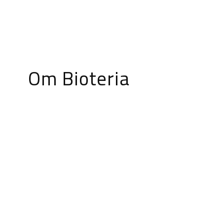
Om Bioteria
r ett hållbart samhälle från grunden
innovationskraft och framtidstro
lar och levererar vi miljötekniska
lösningar för fastigheter och
verksamheter.