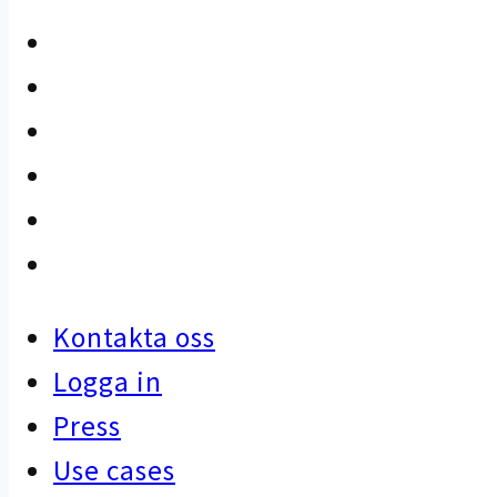
Kontakta oss
Logga in
Press
Use cases
Kunskapsbank
Artiklar
Kontakta oss
Logga in
Press
Use cases