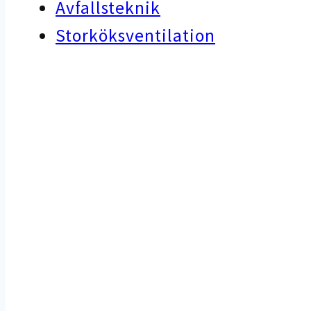
Avfallsteknik
Storköksventilation
Vi bygge
Med 
utveck