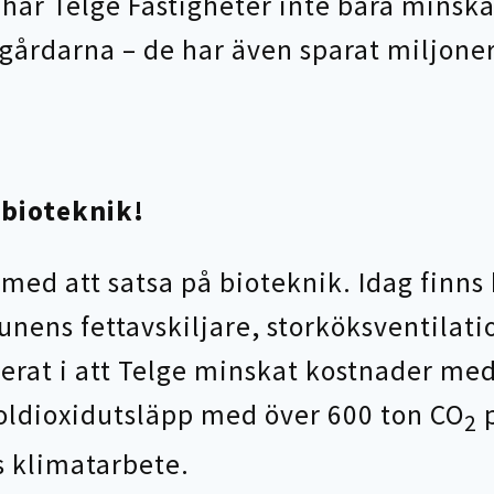
har Telge Fastigheter inte bara minska
lgårdarna – de har även sparat miljone
i bioteknik!
 med att satsa på bioteknik. Idag finns
nens fettavskiljare, storköksventilati
erat i att Telge minskat kostnader med
oldioxidutsläpp med över 600 ton CO
p
2
 klimatarbete.