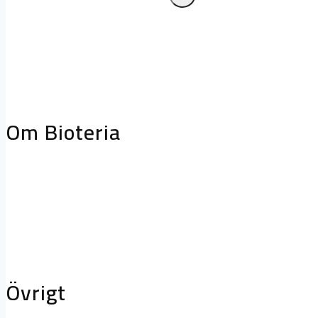
Frånluftskåpor
Släcksystem
Biologiskt
fettreduceringssystem
Projektering oc
storköksventilation
Biofilterhus
Om Bioteria
Varför bioteknik?
Om Bioteria
Karriär
Övrigt