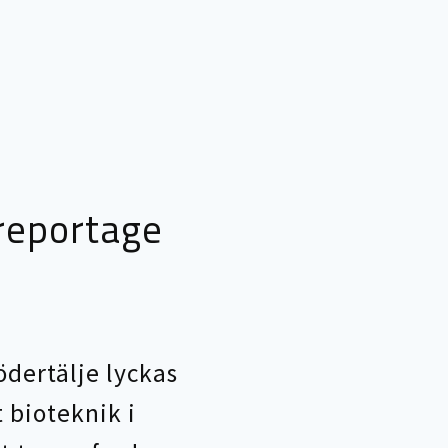
reportage
ödertälje lyckas
bioteknik i