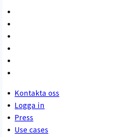
Kontakta oss
Logga in
Press
Use cases
Kunskapsbank
Artiklar
Kontakta oss
Logga in
Press
Use cases