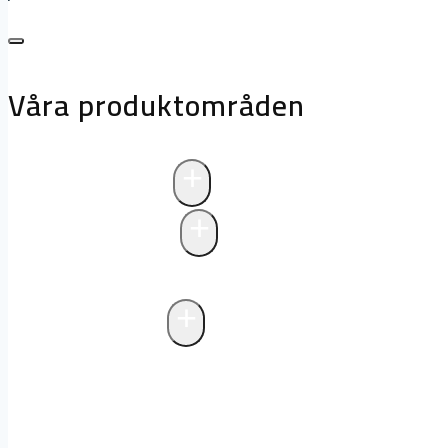
Våra produktområden
+
Avloppsteknik
+
Pumpstationer
Pumpstationer
Biologisk rening i pum
+
Fettavskiljare
Markförlagd fettavskiljare
Fristående f
avlopp
Drift och underhåll av fettavski