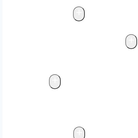
inom fettavskiljare
Projektering fettav
+
Avloppsreningsverk
Biologisk rening i fettavskiljare
+
Avfallskvarnar & matavfallssystem
Markförlagda matavfallssystem
Biolog
matavfallssystem
Avfallskvarnar
+
Avfallsteknik
Fristående miljöhus
Probiotisk rengör
avfallshantering
Bygga miljöhus
Underj
biologisk luktkontroll
Drift och underh
+
Storköksventilation