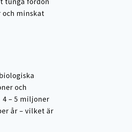
t tunga fordon
r och minskat
 biologiska
oner och
 4 – 5 miljoner
er år – vilket är