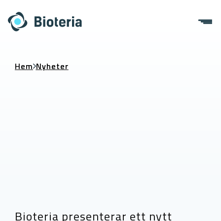
Skip
to
content
Hem
Nyheter
Bioteria presenterar ett nytt