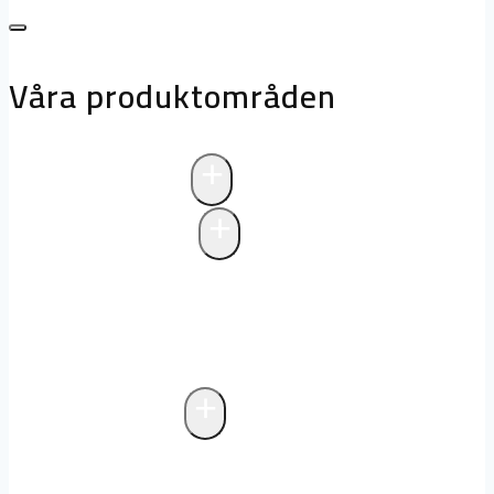
Våra produktområden
+
Avloppsteknik
+
Pumpstationer
Pumpstationer
Biologisk rening i
pumpstationer
Drift och underhåll av
pumpstationer
+
Fettavskiljare
Markförlagd fettavskiljare
Fristående