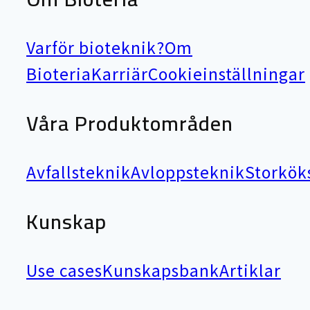
Varför bioteknik?
Om
Bioteria
Karriär
Cookieinställningar
Våra Produktområden
Avfallsteknik
Avloppsteknik
Storkök
Kunskap
Use cases
Kunskapsbank
Artiklar