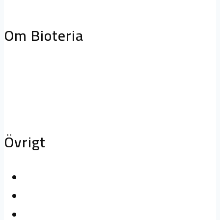
storköksventilation
Biofilterhus
Om Bioteria
Varför bioteknik?
Om Bioteria
Karriär
Övrigt
Kontakta oss
Logga in
Press