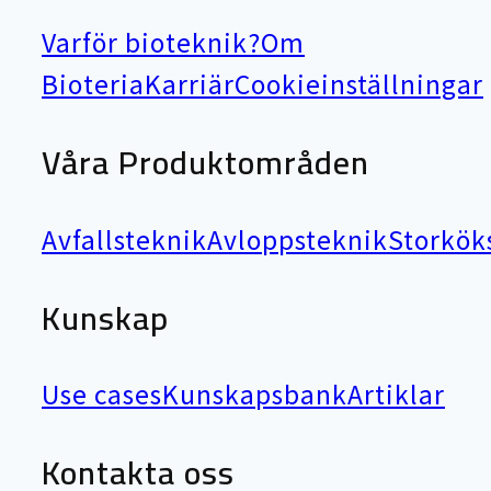
Varför bioteknik?
Om
Bioteria
Karriär
Cookieinställningar
Våra Produktområden
Avfallsteknik
Avloppsteknik
Storkök
Kunskap
Use cases
Kunskapsbank
Artiklar
Kontakta oss