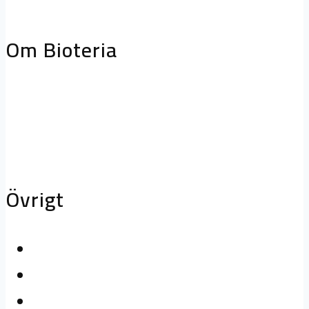
storköksventilation
Biofilterhus
Om Bioteria
Varför bioteknik?
Om Bioteria
Karriär
Övrigt
Kontakta oss
Logga in
Press