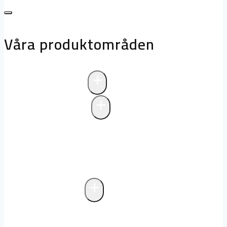
Våra produktområden
+
Avloppsteknik
+
Pumpstationer
Pumpstationer
Biologisk rening i
pumpstationer
Drift och underhåll av
pumpstationer
+
Fettavskiljare
Markförlagd fettavskiljare
Fristående