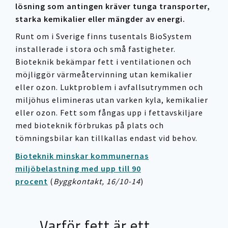
lösning som antingen kräver tunga transporter,
starka kemikalier eller mängder av energi.
Runt om i Sverige finns tusentals BioSystem
installerade i stora och små fastigheter.
Bioteknik bekämpar fett i ventilationen och
möjliggör värmeåtervinning utan kemikalier
eller ozon. Luktproblem i avfallsutrymmen och
miljöhus elimineras utan varken kyla, kemikalier
eller ozon. Fett som fångas upp i fettavskiljare
med bioteknik förbrukas på plats och
tömningsbilar kan tillkallas endast vid behov.
Bioteknik minskar kommunernas
miljöbelastning med upp till 90
procent
(
Byggkontakt, 16/10-14
)
Varför fett är ett