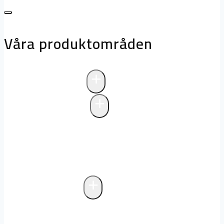
Våra produktområden
+
Avloppsteknik
+
Pumpstationer
Pumpstationer
Biologisk rening i
pumpstationer
Drift och underhåll av
pumpstationer
+
Fettavskiljare
Markförlagd fettavskiljare
Fristående