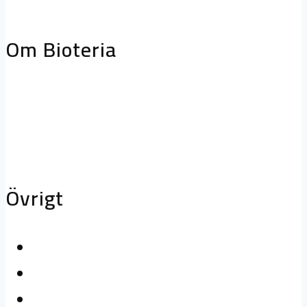
storköksventilation
Biofilterhus
Om Bioteria
Varför bioteknik?
Om Bioteria
Karriär
Övrigt
Kontakta oss
Logga in
Press