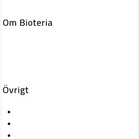
storköksventilation
Biofilterhus
Om Bioteria
Varför bioteknik?
Om Bioteria
Karriär
Övrigt
Kontakta oss
Logga in
Press