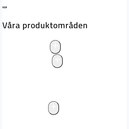
Våra produktområden
+
Avloppsteknik
+
Pumpstationer
Pumpstationer
Biologisk rening i
pumpstationer
Drift och underhåll av
pumpstationer
+
Fettavskiljare
Markförlagd fettavskiljare
Fristående