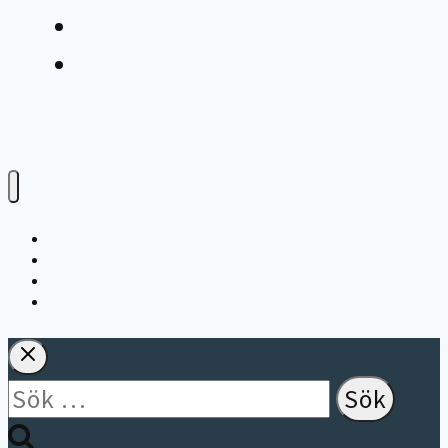
Varför bioteknik?
Avloppsteknik
Avfallsteknik
Storköksventilation
Sök
efter: