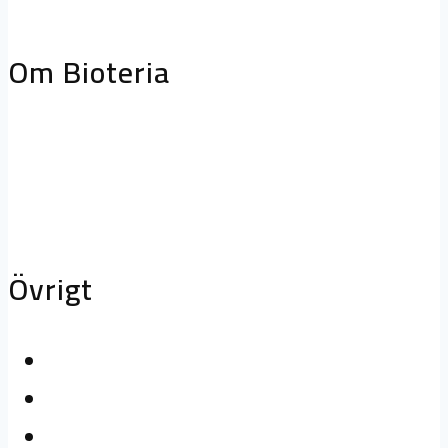
storköksventilation
Biofilterhus
Om Bioteria
Varför bioteknik?
Om Bioteria
Karriär
Övrigt
Kontakta oss
Logga in
Press