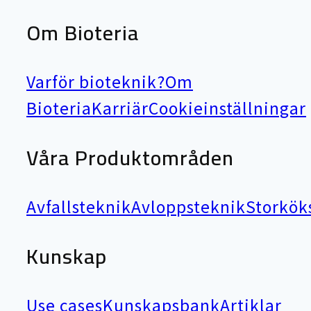
Om Bioteria
Varför bioteknik?
Om
Bioteria
Karriär
Cookieinställningar
Våra Produktområden
Avfallsteknik
Avloppsteknik
Storkök
Kunskap
Use cases
Kunskapsbank
Artiklar