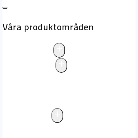
Våra produktområden
+
Avloppsteknik
+
Pumpstationer
Pumpstationer
Biologisk rening i
pumpstationer
Drift och underhåll av
pumpstationer
+
Fettavskiljare
Markförlagd fettavskiljare
Fristående