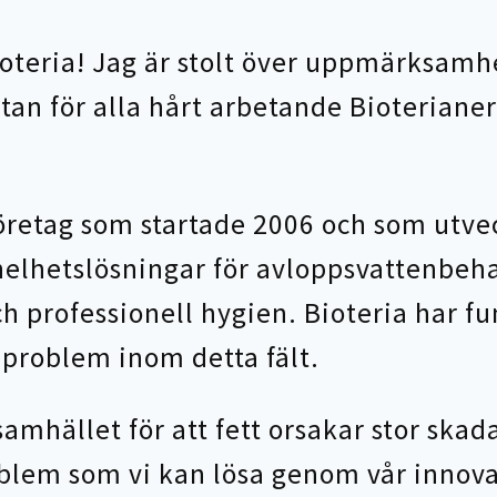
Bioteria! Jag är stolt över uppmärksamh
tan för alla hårt arbetande Bioteriane
företag som startade 2006 och som utve
helhetslösningar för avloppsvattenbeh
ch professionell hygien. Bioteria har f
a problem inom detta fält.
samhället för att fett orsakar stor skad
oblem som vi kan lösa genom vår innova