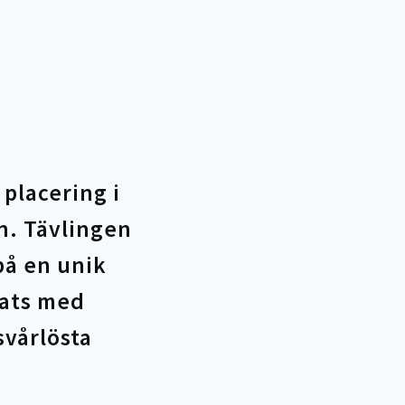
placering i
n. Tävlingen
 på en unik
lats med
svårlösta