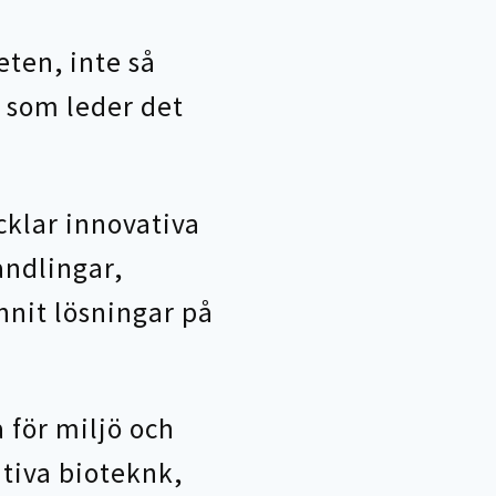
eten, inte så
r som leder det
cklar innovativa
andlingar,
unnit lösningar på
a för miljö och
tiva bioteknk,