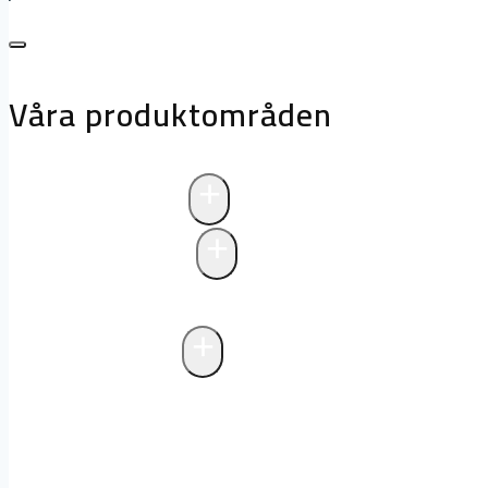
Våra produktområden
+
Avloppsteknik
+
Pumpstationer
Pumpstationer
Biologisk rening i pum
+
Fettavskiljare
Markförlagd fettavskiljare
Fristående f
avlopp
Drift och underhåll av fettavski