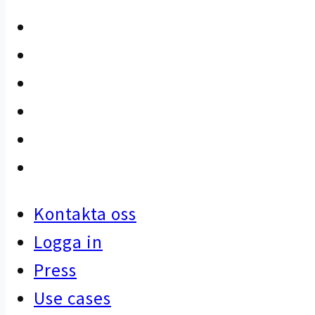
Kontakta oss
Logga in
Press
Use cases
Kunskapsbank
Artiklar
Kontakta oss
Logga in
Press
Use cases