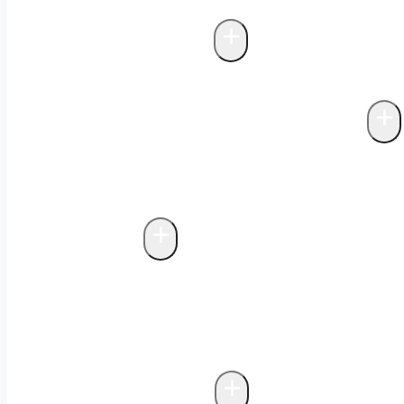
inom fettavskiljare
Projektering fettav
+
Avloppsreningsverk
Biologisk rening i fettavskiljare
+
Avfallskvarnar & matavfallssystem
Markförlagda matavfallssystem
Biolog
matavfallssystem
Avfallskvarnar
+
Avfallsteknik
Fristående miljöhus
Probiotisk rengör
avfallshantering
Bygga miljöhus
Underj
biologisk luktkontroll
Drift och underh
+
Storköksventilation