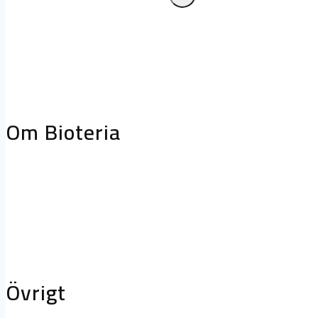
Frånluftskåpor
Släcksystem
Biologiskt
fettreduceringssystem
Projektering oc
storköksventilation
Biofilterhus
Om Bioteria
Varför bioteknik?
Om Bioteria
Karriär
Övrigt