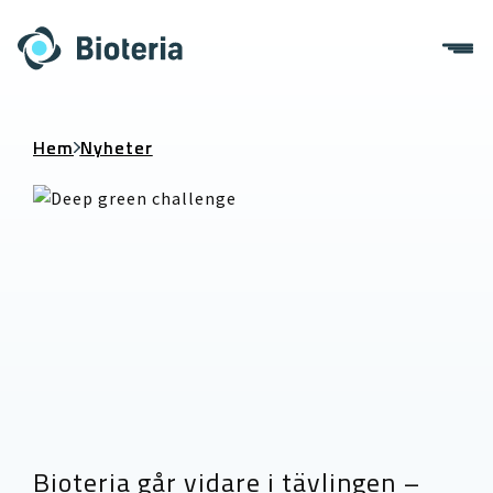
Skip
to
content
Hem
Nyheter
Bioteria går vidare i tävlingen –