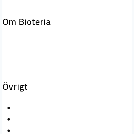
storköksventilation
Biofilterhus
Om Bioteria
Varför bioteknik?
Om Bioteria
Karriär
Övrigt
Kontakta oss
Logga in
Press