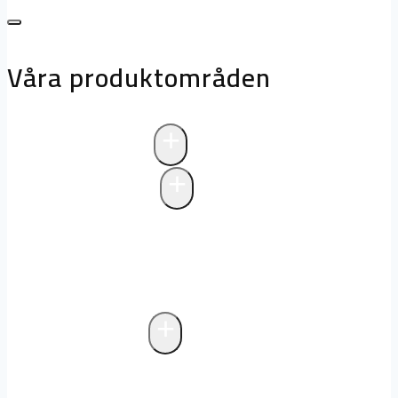
Våra produktområden
+
Avloppsteknik
+
Pumpstationer
Pumpstationer
Biologisk rening i
pumpstationer
Drift och underhåll av
pumpstationer
+
Fettavskiljare
Markförlagd fettavskiljare
Fristående