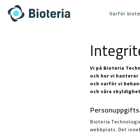
Skip
to
Varför biote
content
Integri
Vi på Bioteria Tech
och hur vi hanterar
och varför vi beha
och våra skyldighe
Personuppgifts
Bioteria Technologi
webbplats. Det inneb