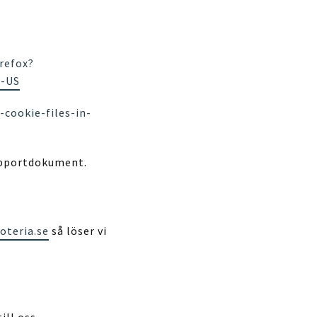
refox?
n-US
cookie-files-in-
upportdokument.
oteria.se
så löser vi
ill oss