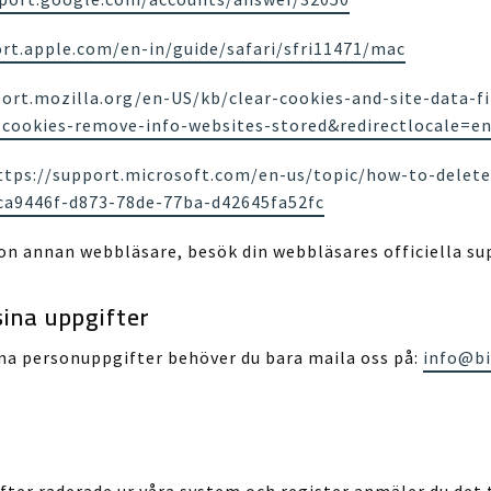
ort.apple.com/en-in/guide/safari/sfri11471/mac
port.mozilla.org/en-US/kb/clear-cookies-and-site-data-fi
-cookies-remove-info-websites-stored&redirectlocale=e
ttps://support.microsoft.com/en-us/topic/how-to-delete-
bca9446f-d873-78de-77ba-d42645fa52fc
n annan webbläsare, besök din webbläsares officiella s
ina uppgifter
ina personuppgifter behöver du bara maila oss på:
info@bi
ifter raderade ur våra system och register anmäler du det t