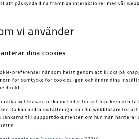
ill att påskynda dina framtida interaktioner med vår webb
om vi använder
anterar dina cookies
ookie-preferenser när som helst genom att klicka på knap
nern för samtycke för cookies igen och ändra dina inställn
ke direkt.
r olika webbläsare olika metoder för att blockera och ta
er. Du kan ändra inställningarna i din webbläsare för at
as länkarna till supportdokumenten om hur man hanterar 
sarna.
pport.google.com/accounts/answer/32050