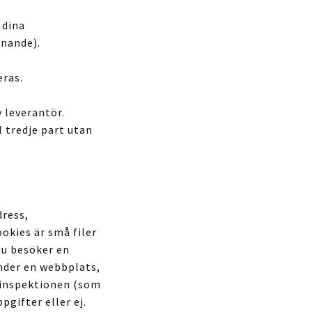
 dina
nnande).
eras.
 leverantör.
l tredje part utan
dress,
okies är små filer
du besöker en
nder en webbplats,
tainspektionen (som
pgifter eller ej.