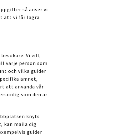
ppgifter så anser vi
t att vi får lagra
besökare. Vi vill,
ll varje person som
unt och vilka guider
specifika ämnet,
rt att använda vår
personlig som den är
webbplatsen knyts
t, kan maila dig
 exempelvis guider