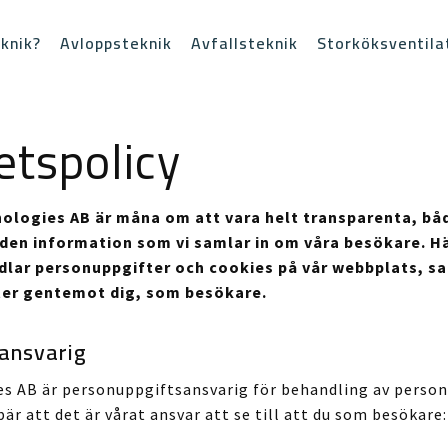
knik?
Avloppsteknik
Avfallsteknik
Storköksventila
tetspolicy
nologies AB är måna om att vara helt transparenta, båd
 den information som vi samlar in om våra besökare. Hä
ndlar personuppgifter och cookies på vår webbplats, sa
ter gentemot dig, som besökare.
ansvarig
es AB är personuppgiftsansvarig för behandling av perso
är att det är vårat ansvar att se till att du som besökare: