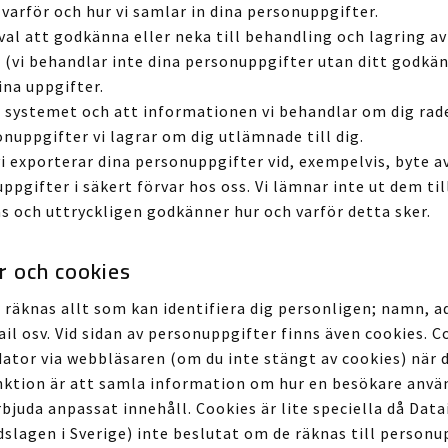
arför och hur vi samlar in dina personuppgifter.
val att godkänna eller neka till behandling och lagring av
 (vi behandlar inte dina personuppgifter utan ditt godkä
na uppgifter.
r systemet och att informationen vi behandlar om dig rad
onuppgifter vi lagrar om dig utlämnade till dig.
i exporterar dina personuppgifter vid, exempelvis, byte av
ppgifter i säkert förvar hos oss. Vi lämnar inte ut dem til
s och uttryckligen godkänner hur och varför detta sker.
r och cookies
 räknas allt som kan identifiera dig personligen; namn, a
 osv. Vid sidan av personuppgifter finns även cookies. Co
 dator via webbläsaren (om du inte stängt av cookies) när 
nktion är att samla information om hur en besökare anvä
rbjuda anpassat innehåll. Cookies är lite speciella då Da
slagen i Sverige) inte beslutat om de räknas till personup