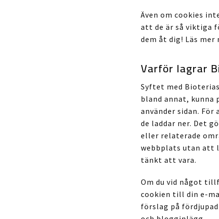
Även om cookies inte
att de är så viktiga 
dem åt dig! Läs mer 
Varför lagrar B
Syftet med Bioterias
bland annat, kunna p
använder sidan. För a
de laddar ner. Det g
eller relaterade omr
webbplats utan att l
tänkt att vara.
Om du vid något till
cookien till din e-ma
förslag på fördjupad
och blogginlägg.