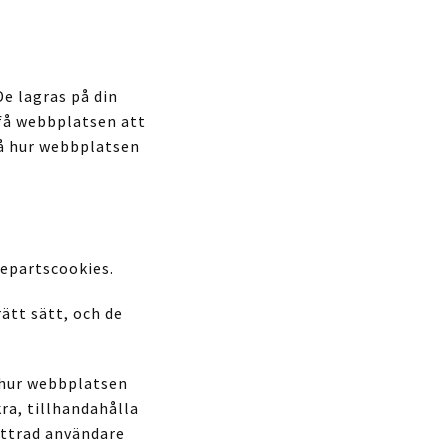
De lagras på din
 få webbplatsen att
tå hur webbplatsen
jepartscookies.
ätt sätt, och de
 hur webbplatsen
kra, tillhandahålla
ättrad användare