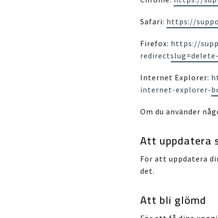
Safari:
https://supp
Firefox:
https://sup
redirectslug=delete
Internet Explorer:
h
internet-explorer-
Om du använder någo
Att uppdatera s
För att uppdatera d
det.
Att bli glömd
För att få dina uppg