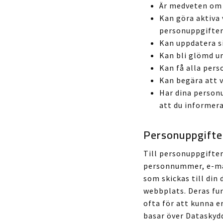
Är medveten om v
Kan göra aktiva 
personuppgifter
Kan uppdatera si
Kan bli glömd u
Kan få alla pers
Kan begära att v
Har dina personu
att du informera
Personuppgifte
Till personuppgifter
personnummer, e-mail
som skickas till din
webbplats. Deras fu
ofta för att kunna e
basar över Dataskydd