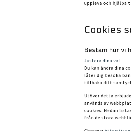
uppleva och hjälpa t
Cookies s
Bestäm hur vi h
Justera dina val
Du kan ändra dina c
låter dig besöka ban
tillbaka ditt samtyc
Utöver detta erbjude
används av webbplats
cookies. Nedan list
från de stora webblä
Chrome:
https://su