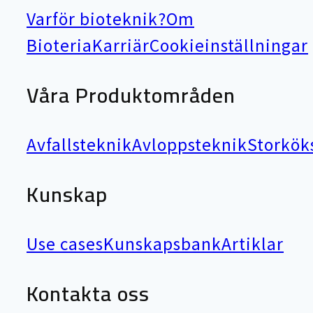
Varför bioteknik?
Om
Bioteria
Karriär
Cookieinställningar
Våra Produktområden
Avfallsteknik
Avloppsteknik
Storkök
Kunskap
Use cases
Kunskapsbank
Artiklar
Kontakta oss