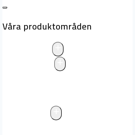
Våra produktområden
+
Avloppsteknik
+
Pumpstationer
Pumpstationer
Biologisk rening i
pumpstationer
Drift och underhåll av
pumpstationer
+
Fettavskiljare
Markförlagd fettavskiljare
Fristående