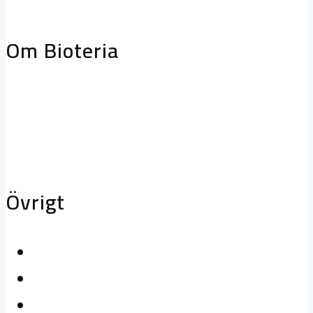
storköksventilation
Biofilterhus
Om Bioteria
Varför bioteknik?
Om Bioteria
Karriär
Övrigt
Kontakta oss
Logga in
Press