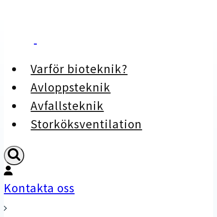
Skip
to
content
Varför bioteknik?
Avloppsteknik
Avfallsteknik
Storköksventilation
Kontakta oss