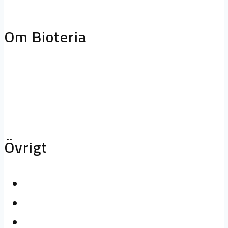
storköksventilation
Biofilterhus
Om Bioteria
Varför bioteknik?
Om Bioteria
Karriär
Övrigt
Kontakta oss
Logga in
Press