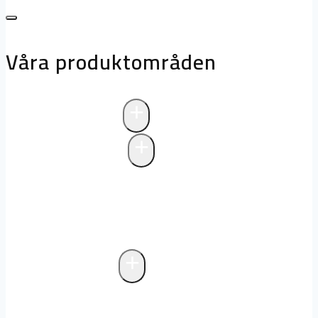
Våra produktområden
+
Avloppsteknik
+
Pumpstationer
Pumpstationer
Biologisk rening i
pumpstationer
Drift och underhåll av
pumpstationer
+
Fettavskiljare
Markförlagd fettavskiljare
Fristående