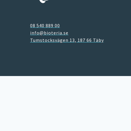
08 540 889 00
info@bioteria.se
Tumstocksvägen 13, 187 66 Täby
Varför bioteknik?
Avloppsteknik
Avfallsteknik
Storköksventilation