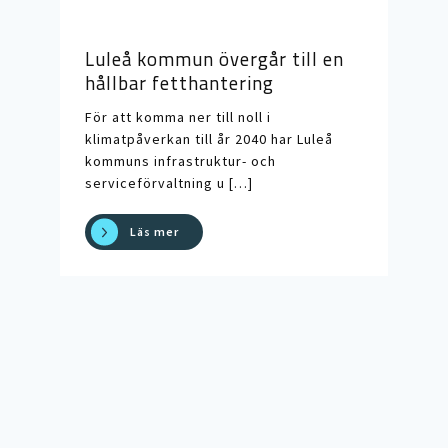
Luleå kommun övergår till en
Run
hållbar fetthantering
en 
För att komma ner till noll i
En k
klimatpåverkan till år 2040 har Luleå
vid 
kommuns infrastruktur- och
Stoc
serviceförvaltning u […]
[…]
Läs mer