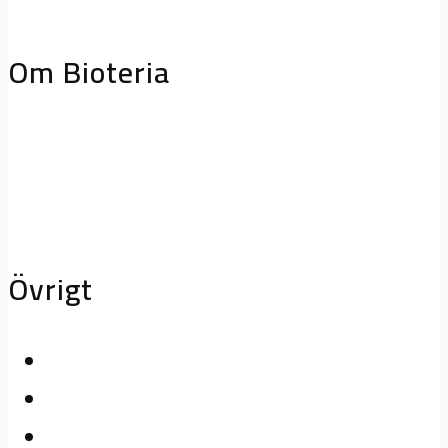
storköksventilation
Biofilterhus
Om Bioteria
Varför bioteknik?
Om Bioteria
Karriär
Övrigt
Kontakta oss
Logga in
Press