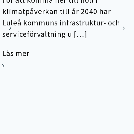
För att komma ner till noll i
klimatpåverkan till år 2040 har
Luleå kommuns infrastruktur- och
serviceförvaltning u […]
Läs mer