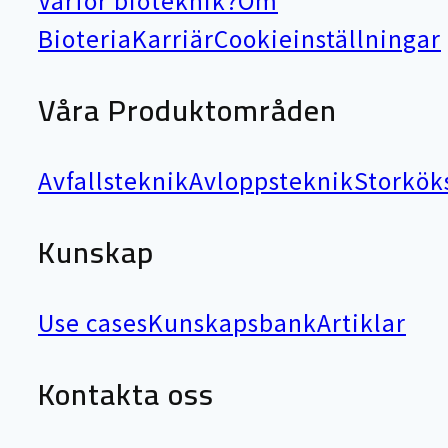
Varför bioteknik?
Om
Bioteria
Karriär
Cookieinställningar
Våra Produktområden
Avfallsteknik
Avloppsteknik
Storkök
Kunskap
Use cases
Kunskapsbank
Artiklar
Kontakta oss