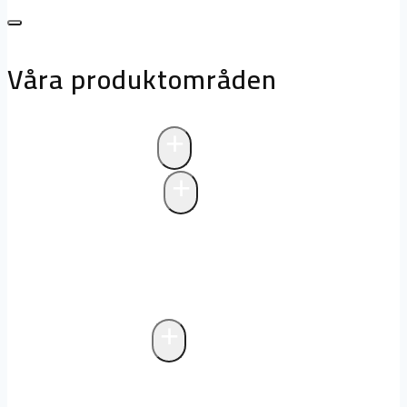
Våra produktområden
+
Avloppsteknik
+
Pumpstationer
Pumpstationer
Biologisk rening i
pumpstationer
Drift och underhåll av
pumpstationer
+
Fettavskiljare
Markförlagd fettavskiljare
Fristående