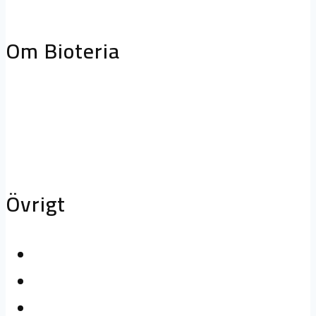
storköksventilation
Biofilterhus
Om Bioteria
Varför bioteknik?
Om Bioteria
Karriär
Övrigt
Kontakta oss
Logga in
Press