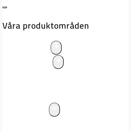
Våra produktområden
+
Avloppsteknik
+
Pumpstationer
Pumpstationer
Biologisk rening i
pumpstationer
Drift och underhåll av
pumpstationer
+
Fettavskiljare
Markförlagd fettavskiljare
Fristående