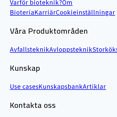
Varför bioteknik?
Om
Bioteria
Karriär
Cookieinställningar
Våra Produktområden
Avfallsteknik
Avloppsteknik
Storkök
Kunskap
Use cases
Kunskapsbank
Artiklar
Kontakta oss