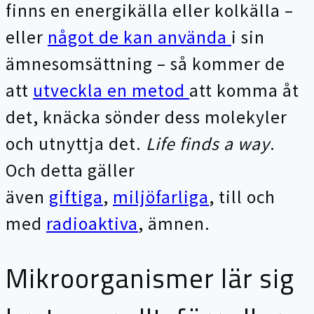
finns en energikälla eller kolkälla –
eller
något de kan använda
i sin
ämnesomsättning – så kommer de
att
utveckla en metod
att komma åt
det, knäcka sönder dess molekyler
och utnyttja det.
Life finds a way
.
Och detta gäller
även
giftiga
,
miljöfarliga
, till och
med
radioaktiva
, ämnen.
Mikroorganismer lär sig