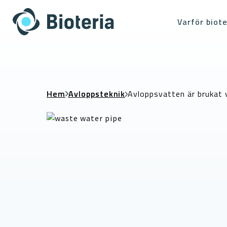
Skip
to
Varför biote
content
Hem
Avloppsteknik
Avloppsvatten är brukat v