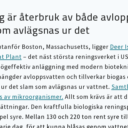
g är återbruk av både avlop
som avlägsnas ur det
utanför Boston, Massachusetts, ligger
Deer 
t Plant
– det näst största reningsverket i US
ögeffektiv anläggning med modern biotekn
ängder avloppsvatten och tillverkar biogas
ur det slam som avlägsnas ur vattnet.
Samtl
s av mikroorganismer.
Allt som krävs är att
ättningar. Den kraftfulla biologiska rening
pel syre. M
ellan 130 och 220 ton rent syre til
arje dag, för att kunna blåsas genom vattnet