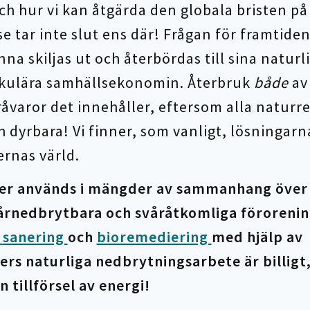
ch hur vi kan åtgärda den globala bristen på
e tar inte slut ens där! Frågan för framtiden
na skiljas ut och återbördas till sina naturl
cirkulära samhällsekonomin. Återbruk
både
av
åvaror det innehåller, eftersom alla naturre
 dyrbara! Vi finner, som vanligt, lösningarna
rnas värld.
r används i mängder av sammanhang över 
vårnedbrytbara och svåråtkomliga förorenin
,
sanering
och
bioremediering
med hjälp av
s naturliga nedbrytningsarbete är billigt,
n tillförsel av energi!