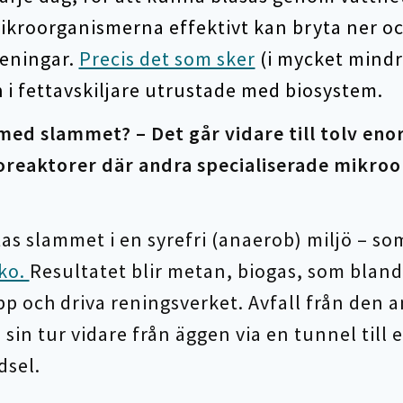
ikroorganismerna effektivt kan bryta ner o
reningar.
Precis det som sker
(i mycket mindre
 i fettavskiljare utrustade med biosystem.
med slammet? – Det går vidare till tolv eno
reaktorer där andra specialiserade mikroo
tas slammet i en syrefri (anaerob) miljö – so
ko.
Resultatet blir metan, biogas, som blan
pp och driva reningsverket. Avfall från den 
 sin tur vidare från äggen via en tunnel till 
dsel.