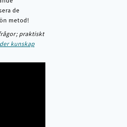
rande
sera de
grön metod!
rågor; praktiskt
ider kunskap