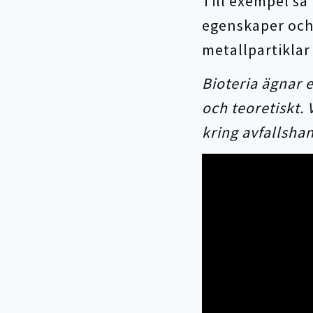
Till exempel så
egenskaper och 
metallpartiklar
Bioteria ägnar 
och teoretiskt. 
kring avfallsha