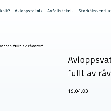
knik?
Avloppsteknik
Avfallsteknik
Storköksventila
atten fullt av råvaror!
Avloppsvat
fullt av rå
19.04.03