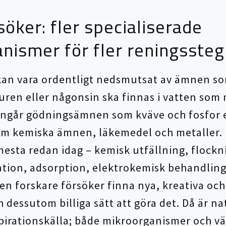
söker: fler specialiserade
nismer för fler reningssteg
kan vara ordentligt nedsmutsat av ämnen s
turen eller någonsin ska finnas i vatten som
 ingår gödningsämnen som kväve och fosfor e
m kemiska ämnen, läkemedel och metaller. D
 mesta redan idag – kemisk utfällning, flockn
ion, adsorption, elektrokemisk behandling
en forskare försöker finna nya, kreativa och
h dessutom billiga sätt att göra det. Då är 
spirationskälla; både mikroorganismer och vä