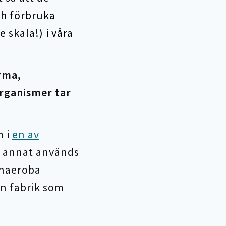
ch förbruka
 skala!) i våra
rma,
rganismer tar
m i
en av
d annat används
anaeroba
en fabrik som