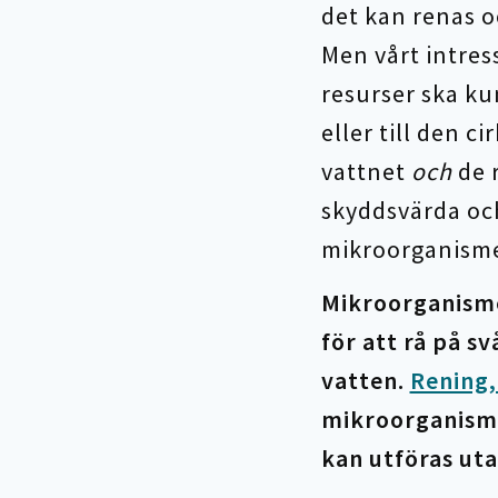
det kan renas o
Men vårt intress
resurser ska kun
eller till den 
vattnet
och
de r
skyddsvärda och
mikroorganisme
Mikroorganisme
för att rå på s
vatten.
Rening
mikroorganismer
kan utföras uta