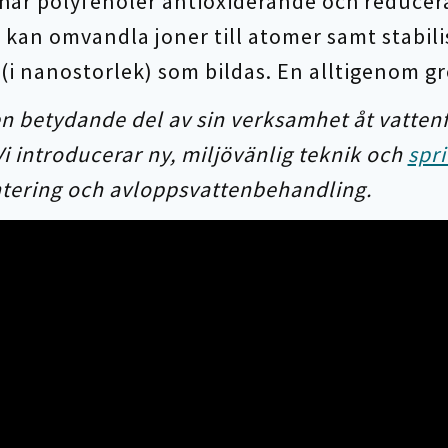
 har polyfenoler antioxiderande och reduce
kan omvandla joner till atomer samt stabili
 (i nanostorlek) som bildas. En alltigenom 
en betydande del av sin verksamhet åt vattenf
Vi introducerar ny, miljövänlig teknik och
spr
ntering och avloppsvattenbehandling.