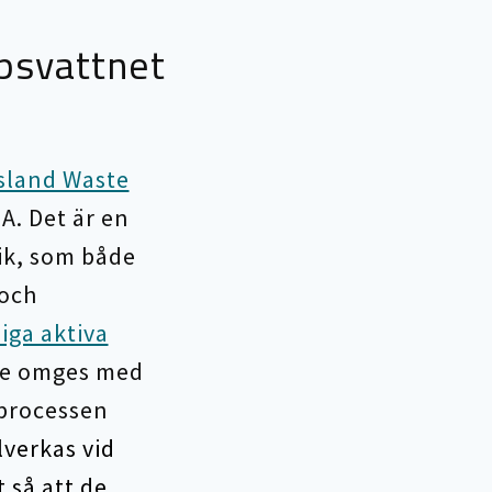
psvattnet
Island Waste
A. Det är en
ik, som både
 och
iga aktiva
 de omges med
sprocessen
lverkas vid
 så att de