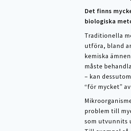
Det finns mycke
biologiska met
Traditionella me
utföra, bland a
kemiska ämnen 
måste behandlas
– kan dessutom v
“för mycket” av
Mikroorganismer
problem till m
som utvunnits u