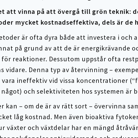
t att vinna på att övergå till grön teknik: d
oder mycket kostnadseffektiva, dels är de 
toder är ofta dyra både att investera i och a
nnat på grund av att de är energikrävande o
för reaktioner. Dessutom uppstår ofta rest
 vidare. Denna typ av återvinning – exempel
ara ineffektiv vid vissa koncentrationer (“fö
 något) och selektiviteten hos systemen är br
 kan – om de är av rätt sort – övervinna sa
ycket låg kostnad. Men även bioaktiva fyto
r växter och växtdelar har en mängd åtråvä