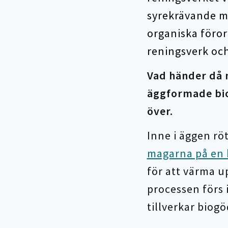
syrekrävande m
organiska föro
reningsverk och
Vad händer då 
äggformade bio
över.
Inne i äggen rö
magarna på en 
för att värma u
processen förs i
tillverkar biogö