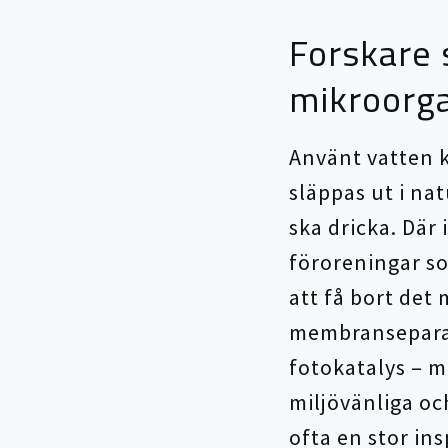
Forskare 
mikroorga
Använt vatten 
släppas ut i na
ska dricka. Där
föroreningar so
att få bort det
membranseparat
fotokatalys – m
miljövänliga oc
ofta en stor in