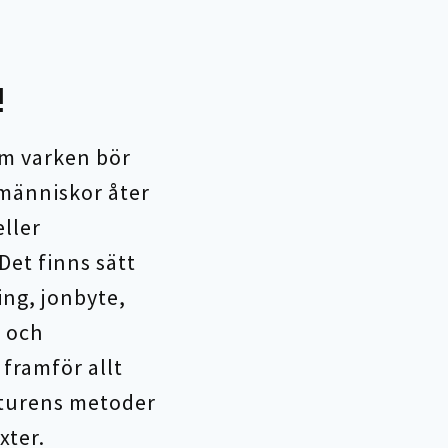
!
om varken bör
 människor åter
ller
et finns sätt
ing, jonbyte,
 och
 framför allt
naturens metoder
xter.