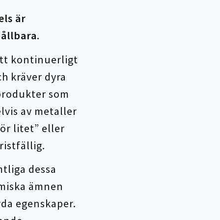
els är
hållbara.
tt kontinuerligt
ch kräver dyra
produkter som
vis av metaller
r litet” eller
istfällig.
mtliga dessa
kemiska ämnen
rda egenskaper.