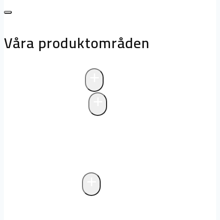
Våra produktområden
+
Avloppsteknik
+
Pumpstationer
Pumpstationer
Biologisk rening i
pumpstationer
Drift och underhåll av
pumpstationer
+
Fettavskiljare
Markförlagd fettavskiljare
Fristående