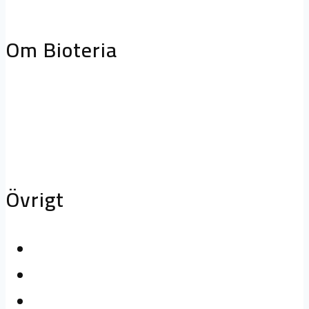
storköksventilation
Biofilterhus
Om Bioteria
Varför bioteknik?
Om Bioteria
Karriär
Övrigt
Kontakta oss
Logga in
Press