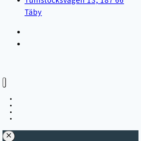
Täby
Varför bioteknik?
Avloppsteknik
Avfallsteknik
Storköksventilation