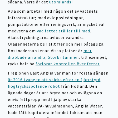
sådana. Värre är det
utomlands
!
Alla som arbetar med någon del av vattnets
infrastruktur; med avloppsledningar,
pumpstationer eller reningsverk, är mycket väl
medvetna om
vad fettet ställer till med
.
Akututryckningarna avlöser varandra.
Olägenheterna blir allt fler och mer påtagliga.
Kostnaderna skenar. Vissa platser är
mer
drabbade än andra; Storbritannien
, till exempel,
tycks helt ha
förlorat kontrollen över fettet
.
I regionen East Anglia var man för första gången
år 2016 tvungen att skicka efter en fjärrstyrd,
högtrycksspolande robot
från Holland. Den
ägnade dagar åt att bryta ner och avlägsna en
envis fettpropp med hjälp av starka
vattenstrålar. VA-huvudmannen, Anglia Water,
hade fått kapitulera inför det faktum att man