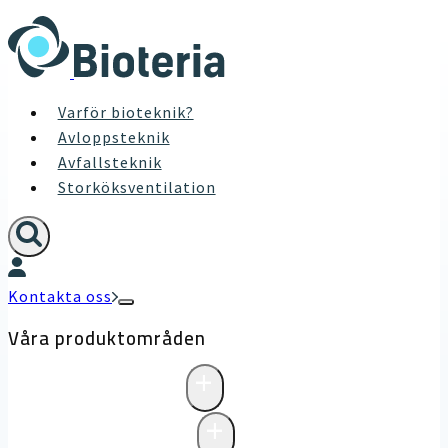
Skip
to
content
Varför bioteknik?
Avloppsteknik
Avfallsteknik
Storköksventilation
Kontakta oss
Våra produktområden
+
Avloppsteknik
+
Pumpstationer