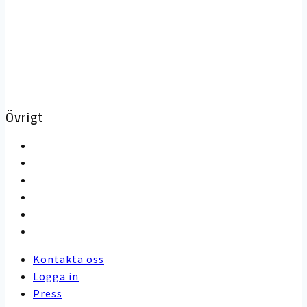
Varför bioteknik?
Om Bioteria
Karriär
Övrigt
Kontakta oss
Logga in
Press
Use cases
Kunskapsbank
Artiklar
Kontakta oss
Logga in
Press