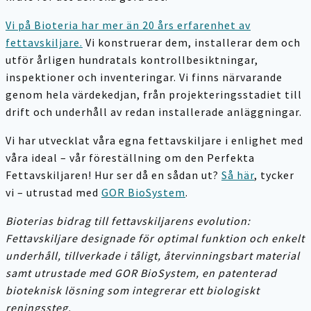
Vi på Bioteria har mer än 20 års erfarenhet av
fettavskiljare.
Vi konstruerar dem, installerar dem och
utför årligen hundratals kontrollbesiktningar,
inspektioner och inventeringar. Vi finns närvarande
genom hela värdekedjan, från projekteringsstadiet till
drift och underhåll av redan installerade anläggningar.
Vi har utvecklat våra egna fettavskiljare i enlighet med
våra ideal – vår föreställning om den Perfekta
Fettavskiljaren! Hur ser då en sådan ut?
Så här
, tycker
vi – utrustad med
GOR BioSystem
.
Bioterias bidrag till fettavskiljarens evolution:
Fettavskiljare designade för optimal funktion och enkelt
underhåll, tillverkade i tåligt, återvinningsbart material
samt utrustade med GOR BioSystem, en patenterad
bioteknisk lösning som integrerar ett biologiskt
reningssteg.