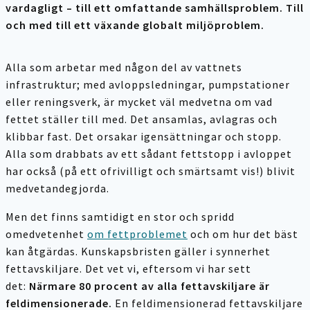
vardagligt – till ett omfattande samhällsproblem. Till
och med till ett växande globalt miljöproblem.
Alla som arbetar med någon del av vattnets
infrastruktur; med avloppsledningar, pumpstationer
eller reningsverk, är mycket väl medvetna om vad
fettet ställer till med. Det ansamlas, avlagras och
klibbar fast. Det orsakar igensättningar och stopp.
Alla som drabbats av ett sådant fettstopp i avloppet
har också (på ett ofrivilligt och smärtsamt vis!) blivit
medvetandegjorda.
Men det finns samtidigt en stor och spridd
omedvetenhet
om fettproblemet
och om hur det bäst
kan åtgärdas. Kunskapsbristen gäller i synnerhet
fettavskiljare. Det vet vi, eftersom vi har sett
det:
Närmare 80 procent av alla fettavskiljare är
feldimensionerade.
En feldimensionerad fettavskiljare