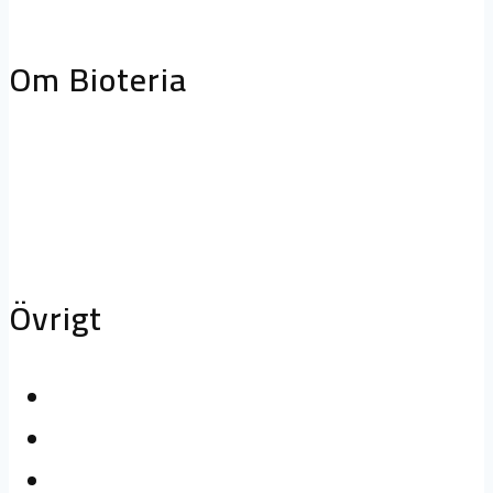
storköksventilation
Biofilterhus
Om Bioteria
Varför bioteknik?
Om Bioteria
Karriär
Övrigt
Kontakta oss
Logga in
Press