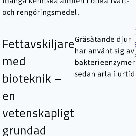
många kemiska ämnen i olika tvätt-
och rengöringsmedel.
Fettavskiljare
Gräsätande djur
har använt sig av
med
bakterieenzymer
bioteknik –
sedan arla i urtid
en
vetenskapligt
grundad