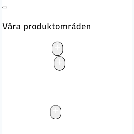
Våra produktområden
+
Avloppsteknik
+
Pumpstationer
Pumpstationer
Biologisk rening i
pumpstationer
Drift och underhåll av
pumpstationer
+
Fettavskiljare
Markförlagd fettavskiljare
Fristående