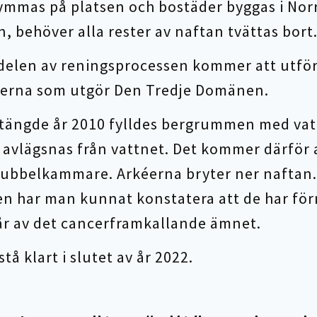
ymmas på platsen och bostäder byggas i Nor
, behöver alla rester av naftan tvättas bort
delen av reningsprocessen kommer att utför
erna som utgör Den Tredje Domänen.
stängde år 2010 fylldes bergrummen med vat
 avlägsnas från vattnet. Det kommer därför
bubbelkammare. Arkéerna bryter ner naftan. 
en har man kunnat konstatera att de har fö
år av det cancerframkallande ämnet.
tå klart i slutet av år 2022.