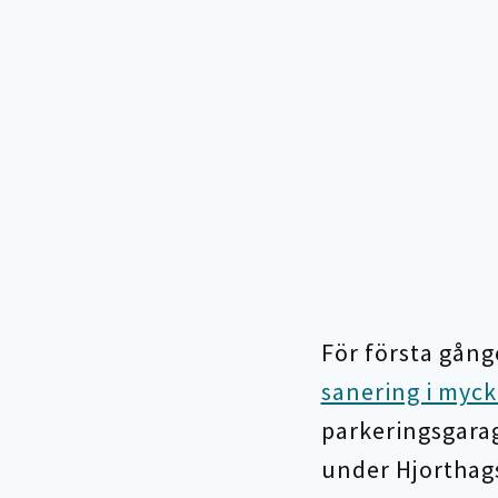
För första gån
sanering i myck
parkeringsgarag
under Hjorthags