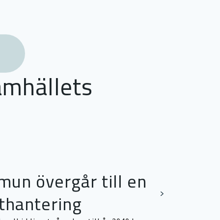
amhällets
un övergår till en
tthantering