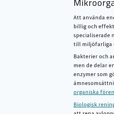
Mikroorga
Att använda enc
billig och effe
specialiserade 
till miljöfarlig
Bakterier och ar
men de delar en
enzymer som gör
ämnesomsättnin
organiska före
Biologisk renin
att rena avlopp