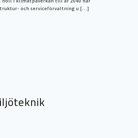
 noll i klimatpåverkan till år 2040 har
ruktur- och serviceförvaltning u […]
ljöteknik