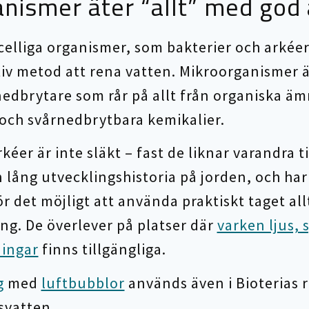
nismer äter “allt” med god 
elliga organismer, som bakterier och arkéer
ktiv metod att rena vatten. Mikroorganismer ä
nedbrytare som rår på allt från organiska äm
a och svårnedbrytbara kemikalier.
kéer är inte släkt – fast de liknar varandra ti
 lång utvecklingshistoria på jorden, och har
 det möjligt att använda praktiskt taget allt
g. De överlever på platser där
varken ljus, 
ningar
finns tillgängliga.
g
med
luftbubblor
används även i Bioterias r
svatten.