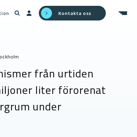
tion
Kontakta oss
tockholm
ismer från urtiden
ljoner liter förorenat
ergrum under