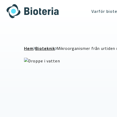
Skip
to
Varför biote
content
Hem
Bioteknik
Mikroorganismer från urtiden 