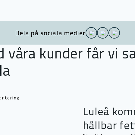
Dela på sociala medier
våra kunder får vi s
da
Luleå komm
hållbar fe