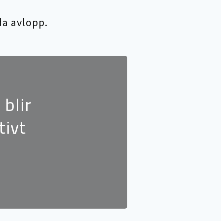
da avlopp.
blir
tivt