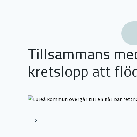
Tillsammans med 
kretslopp att flö