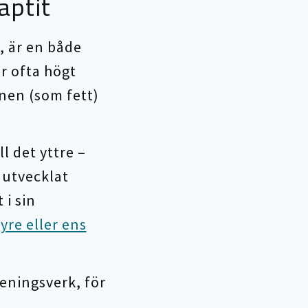
aptit
, är en både
r ofta högt
nen (som fett)
ll det yttre –
 utvecklat
 i sin
syre eller ens
eningsverk, för