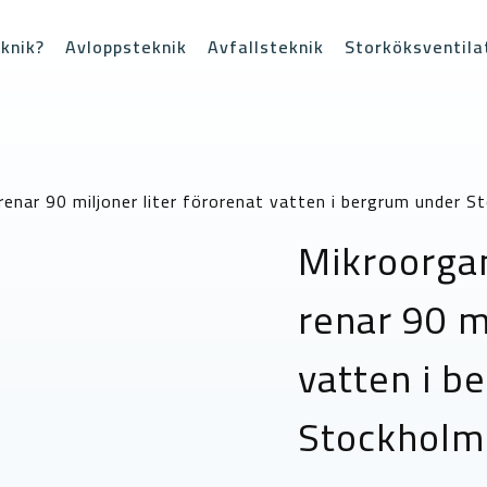
knik?
Avloppsteknik
Avfallsteknik
Storköksventila
renar 90 miljoner liter förorenat vatten i bergrum under S
Mikroorgan
renar 90 mi
vatten i b
Stockholm