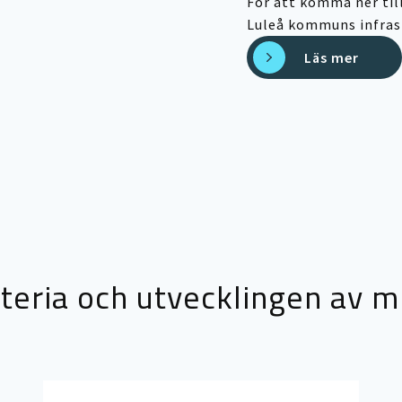
För att komma ner till
Luleå kommuns infrast
Läs mer
teria och utvecklingen av mi