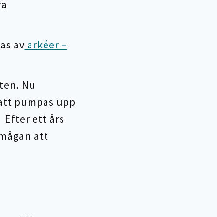
ra
.
as av
arkéer –
ten. Nu
 att pumpas upp
Efter ett års
rmågan att