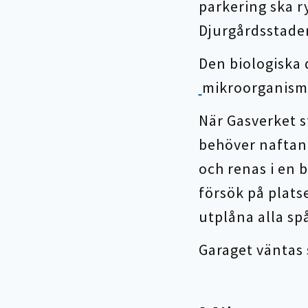
parkering ska r
Djurgårdsstaden
Den biologiska 
mikroorganism
När Gasverket 
behöver naftan
och renas i en 
försök på plats
utplåna alla sp
Garaget väntas s