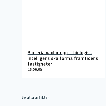
Bioteria växlar upp – biologisk
intelligens ska forma framtidens
fastigheter
26.06.05
Se alla artiklar