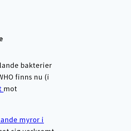
e
llande bakterier
WHO finns nu (i
t
mot
lande myror i