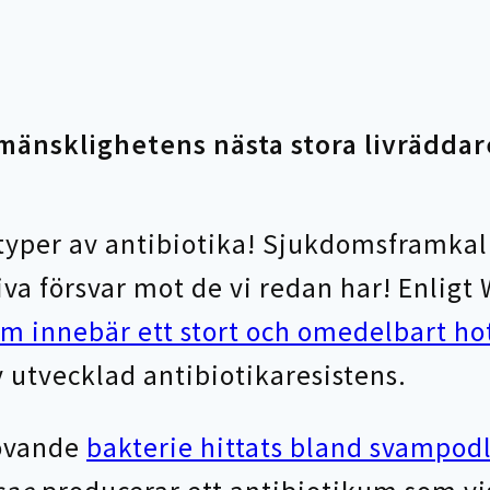
 mänsklighetens nästa stora livräddar
a typer av antibiotika! Sjukdomsframka
iva försvar mot de vi redan har! Enligt 
m innebär ett stort och omedelbart ho
 utvecklad antibiotikaresistens.
lovande
bakterie hittats bland svampod