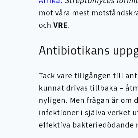
Afrika.
Streptomyces formi
mot våra mest motståndskra
och
VRE
.
Antibiotikans uppg
Tack vare tillgången till an
kunnat drivas tillbaka – åtm
nyligen. Men frågan är om d
infektioner i själva verket 
effektiva bakteriedödande m