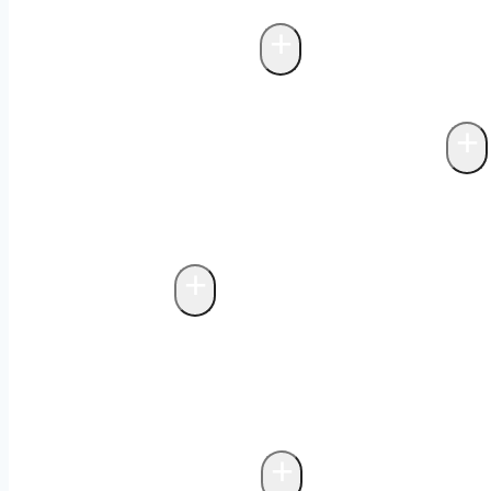
inom fettavskiljare
Projektering fettav
+
Avloppsreningsverk
Biologisk rening i fettavskiljare
+
Avfallskvarnar & matavfallssystem
Markförlagda matavfallssystem
Biolog
matavfallssystem
Avfallskvarnar
+
Avfallsteknik
Fristående miljöhus
Probiotisk rengör
avfallshantering
Bygga miljöhus
Underj
biologisk luktkontroll
Drift och underh
+
Storköksventilation