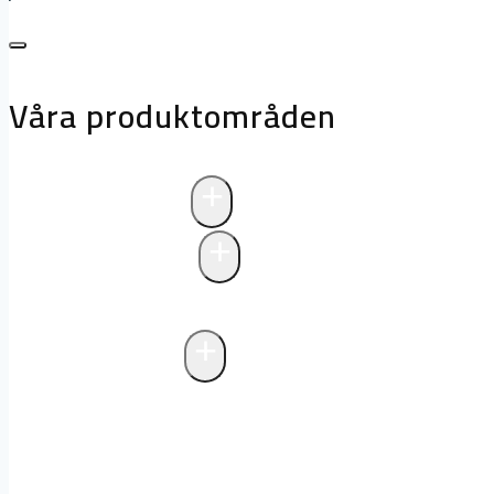
Våra produktområden
+
Avloppsteknik
+
Pumpstationer
Pumpstationer
Biologisk rening i pum
+
Fettavskiljare
Markförlagd fettavskiljare
Fristående f
avlopp
Drift och underhåll av fettavski