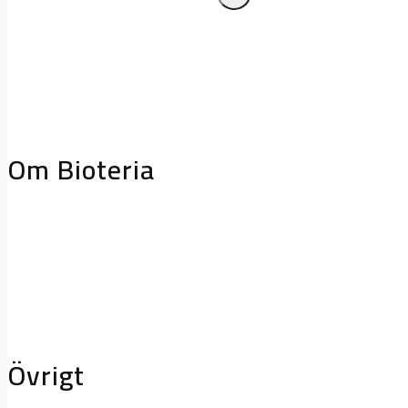
Frånluftskåpor
Släcksystem
Biologiskt
fettreduceringssystem
Projektering oc
storköksventilation
Biofilterhus
Om Bioteria
Varför bioteknik?
Om Bioteria
Karriär
Övrigt