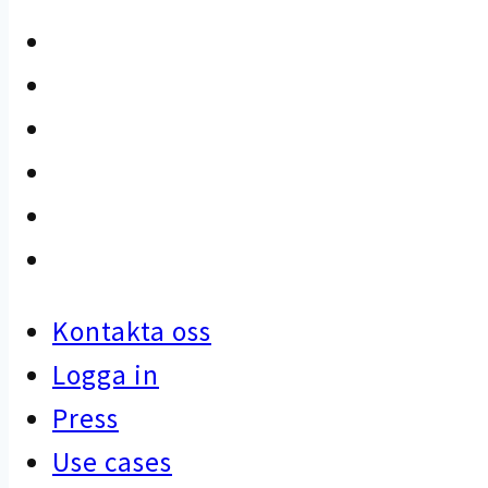
Kontakta oss
Logga in
Press
Use cases
Kunskapsbank
Artiklar
Kontakta oss
Logga in
Press
Use cases