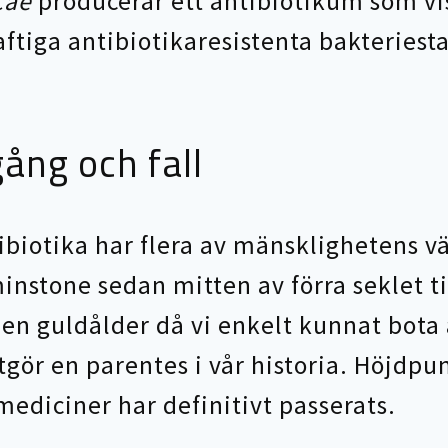
cae
producerar ett antibiotikum som vi
ftiga antibiotikaresistenta bakterie
ång och fall
tibiotika har flera av mänsklighetens vä
instone sedan mitten av förra seklet til
en guldålder då vi enkelt kunnat bota 
utgör en parentes i vår historia. Höjdp
ediciner har definitivt passerats.