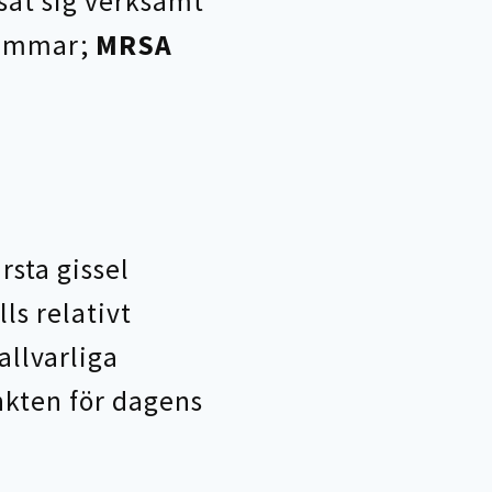
sat sig verksamt
stammar;
MRSA
rsta gissel
ls relativt
allvarliga
unkten för dagens