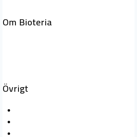
storköksventilation
Biofilterhus
Om Bioteria
Varför bioteknik?
Om Bioteria
Karriär
Övrigt
Kontakta oss
Logga in
Press