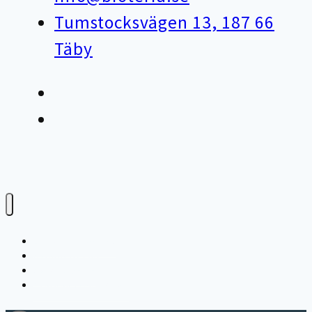
Tumstocksvägen 13, 187 66
Täby
Varför bioteknik?
Avloppsteknik
Avfallsteknik
Storköksventilation