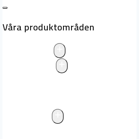
Våra produktområden
+
Avloppsteknik
+
Pumpstationer
Pumpstationer
Biologisk rening i
pumpstationer
Drift och underhåll av
pumpstationer
+
Fettavskiljare
Markförlagd fettavskiljare
Fristående